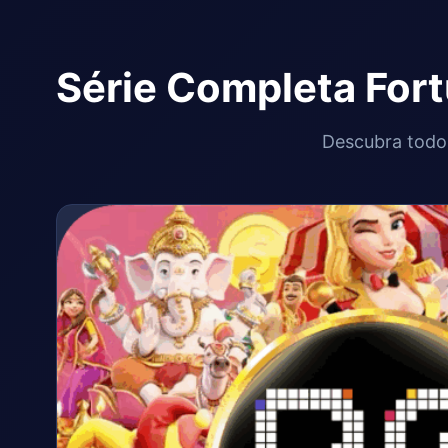
Série Completa For
Descubra todos