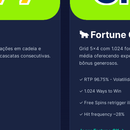
🐂 Fortune
eações em cadeia e
Grid 5×4 com 1.024 fo
 cascatas consecutivas.
média oferecendo expe
bônus generosos.
✓ RTP 96.75% - Volatili
✓ 1.024 Ways to Win
✓ Free Spins retrigger i
✓ Hit frequency ~28%