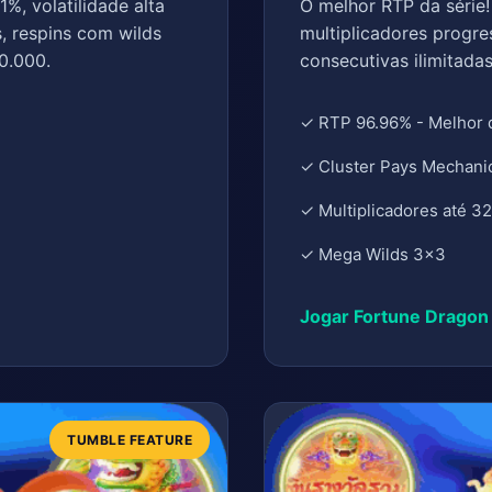
%, volatilidade alta
O melhor RTP da série
, respins com wilds
multiplicadores progr
0.000.
consecutivas ilimitadas
✓ RTP 96.96% - Melhor d
✓ Cluster Pays Mechani
✓ Multiplicadores até 3
✓ Mega Wilds 3×3
Jogar Fortune Dragon
TUMBLE FEATURE