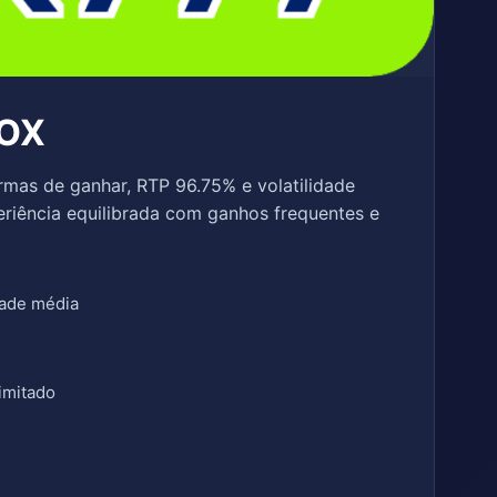
 OX
rmas de ganhar, RTP 96.75% e volatilidade
riência equilibrada com ganhos frequentes e
dade média
limitado