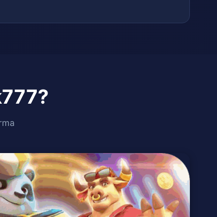
k777?
orma