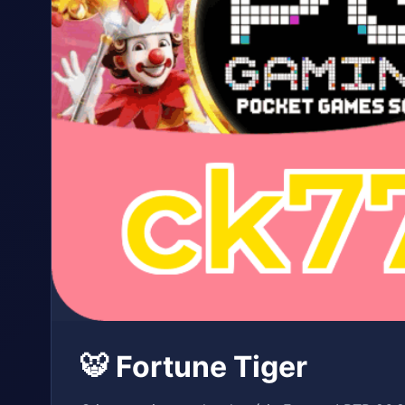
🐯 Fortune Tiger