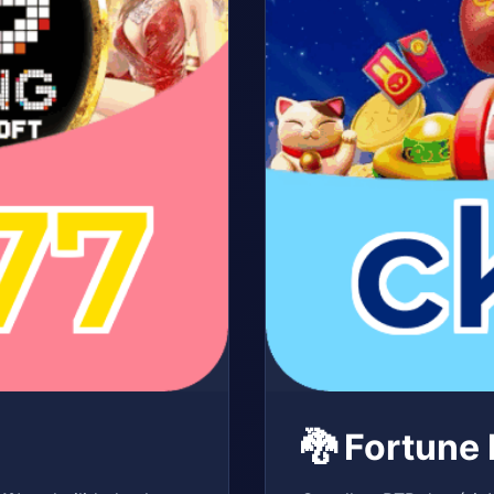
🐉 Fortune