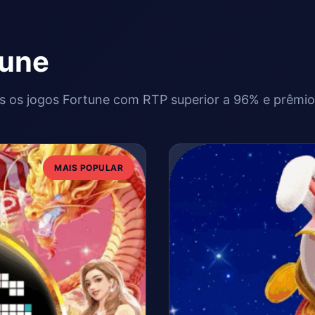
tune
 os jogos Fortune com RTP superior a 96% e prêmios
MAIS POPULAR