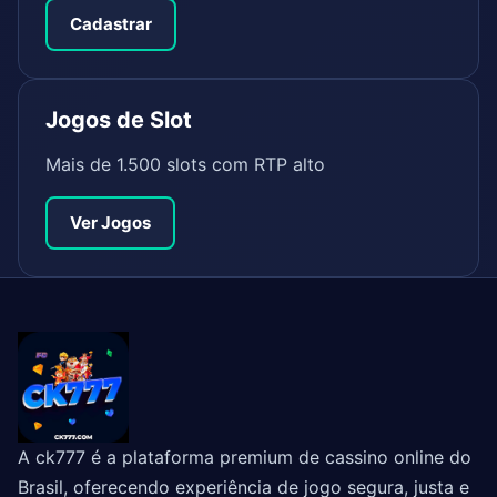
Cadastrar
Jogos de Slot
Mais de 1.500 slots com RTP alto
Ver Jogos
A ck777 é a plataforma premium de cassino online do
Brasil, oferecendo experiência de jogo segura, justa e