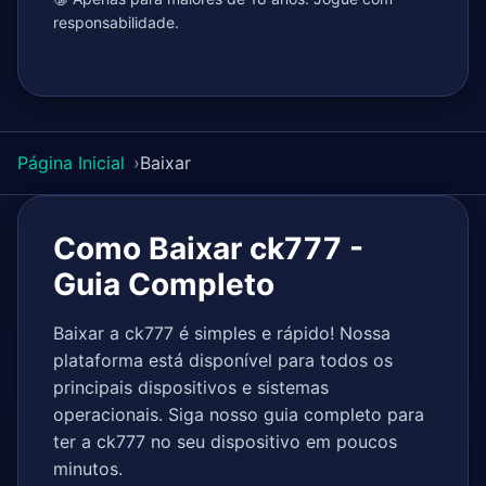
responsabilidade.
Página Inicial
Baixar
Como Baixar ck777 -
Guia Completo
Baixar a ck777 é simples e rápido! Nossa
plataforma está disponível para todos os
principais dispositivos e sistemas
operacionais. Siga nosso guia completo para
ter a ck777 no seu dispositivo em poucos
minutos.