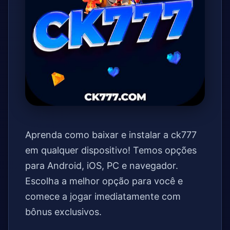
Aprenda como baixar e instalar a ck777
em qualquer dispositivo! Temos opções
para Android, iOS, PC e navegador.
Escolha a melhor opção para você e
comece a jogar imediatamente com
bônus exclusivos.