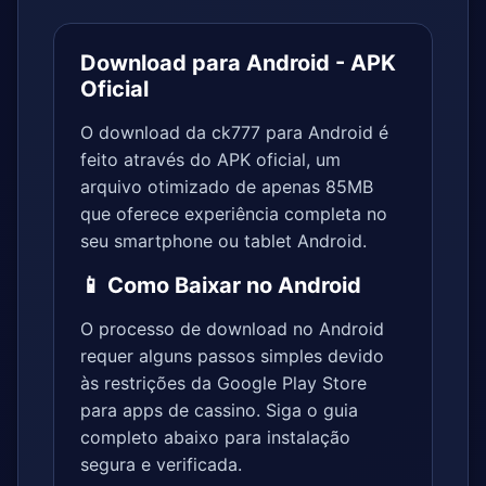
Download para Android - APK
Oficial
O download da ck777 para Android é
feito através do APK oficial, um
arquivo otimizado de apenas 85MB
que oferece experiência completa no
seu smartphone ou tablet Android.
📱 Como Baixar no Android
O processo de download no Android
requer alguns passos simples devido
às restrições da Google Play Store
para apps de cassino. Siga o guia
completo abaixo para instalação
segura e verificada.