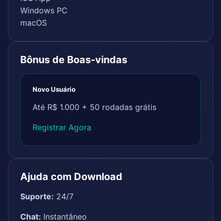
Windows PC
macOS
Bônus de Boas-vindas
Novo Usuário
Até R$ 1.000 + 50 rodadas grátis
Registrar Agora
Ajuda com Download
Suporte:
24/7
Chat:
Instantâneo