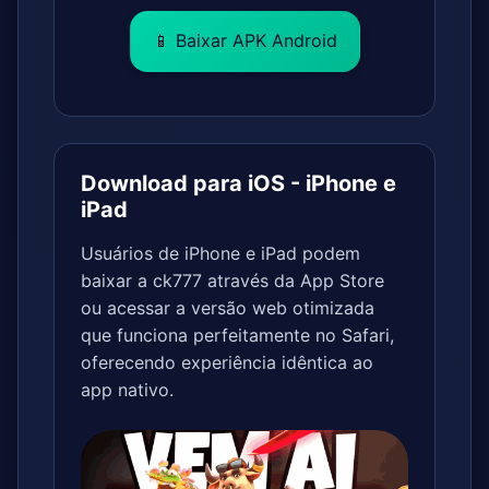
📱 Baixar APK Android
Download para iOS - iPhone e
iPad
Usuários de iPhone e iPad podem
baixar a ck777 através da App Store
ou acessar a versão web otimizada
que funciona perfeitamente no Safari,
oferecendo experiência idêntica ao
app nativo.