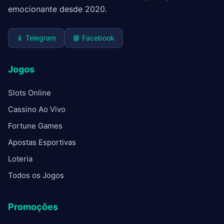
emocionante desde 2020.
📱 Telegram
📘 Facebook
Jogos
Slots Online
Cassino Ao Vivo
Fortune Games
Apostas Esportivas
Loteria
Todos os Jogos
Promoções