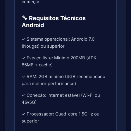
começar
🔧 Requisitos Técnicos
Android
✓ Sistema operacional: Android 7.0
(Nougat) ou superior
✓ Espaço livre: Mínimo 200MB (APK
85MB + cache)
✓ RAM: 2GB mínimo (4GB recomendado
para melhor performance)
✓ Conexão: Internet estável (Wi-Fi ou
4G/5G)
✓ Processador: Quad-core 1.5GHz ou
superior